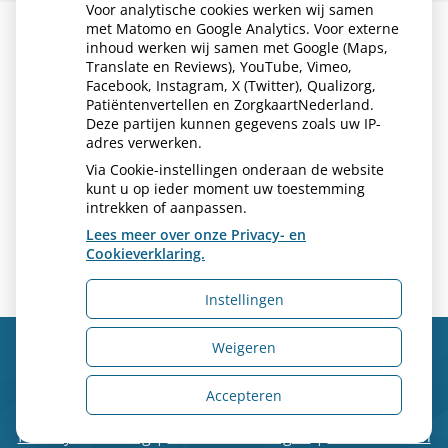
Voor analytische cookies werken wij samen
met Matomo en Google Analytics. Voor externe
inhoud werken wij samen met Google (Maps,
Translate en Reviews), YouTube, Vimeo,
Facebook, Instagram, X (Twitter), Qualizorg,
Patiëntenvertellen en ZorgkaartNederland.
U heeft geen toestemming gegeven
Deze partijen kunnen gegevens zoals uw IP-
voor
externe inhoud
die nodig is om
adres verwerken.
dit te zien.
Via Cookie-instellingen onderaan de website
Cookie-instellingen wijzigen
kunt u op ieder moment uw toestemming
intrekken of aanpassen.
Lees meer over onze Privacy- en
Cookieverklaring.
Instellingen
Weigeren
Uw Zorg Online
|
Beheer
Accepteren
Privacy verklaring
|
Cookie-instellingen
|
Voorwaarden