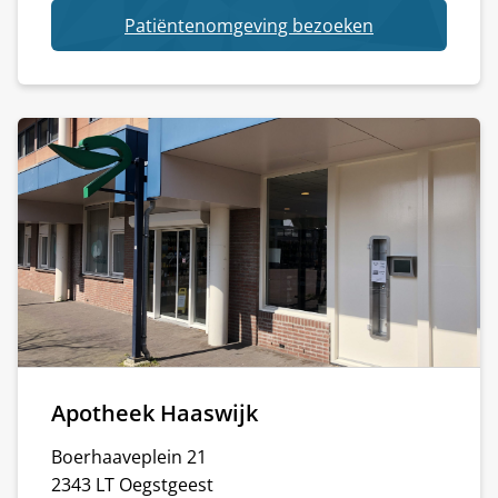
Beker
van
Patiëntenomgeving bezoeken
Apotheek
Beker
Apotheek Haaswijk
Boerhaaveplein 21
2343 LT Oegstgeest