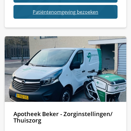
Apotheek
Rhijngeest
van
Patiëntenomgeving bezoeken
-
Apotheek
Servicepunt
Rhijngeest
van
-
Apotheek
Servicepunt
Beker
van
Apotheek
Beker
Apotheek Beker - Zorginstellingen/
Thuiszorg