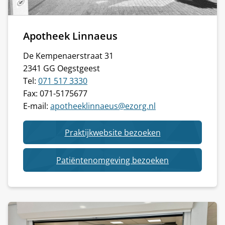
Apotheek Linnaeus
De Kempenaerstraat 31
2341 GG Oegstgeest
Tel:
071 517 3330
Fax: 071-5175677
E-mail:
apotheeklinnaeus@ezorg.nl
van
Praktijkwebsite bezoeken
Apotheek
Linnaeus
van
Patiëntenomgeving bezoeken
Apotheek
Linnaeus