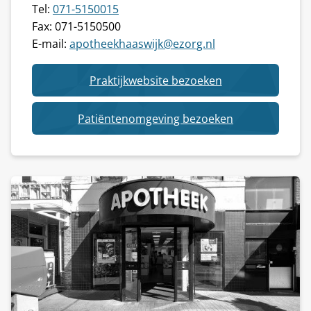
Tel:
071-5150015
Fax: 071-5150500
E-mail:
apotheekhaaswijk@ezorg.nl
van
Praktijkwebsite bezoeken
Apotheek
Haaswijk
van
Patiëntenomgeving bezoeken
Apotheek
Haaswijk